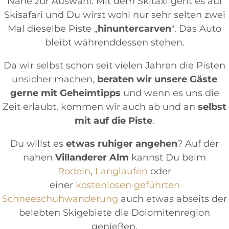
Nähe zur Auswahl. Mit dem Skitaxi geht es auf
Skisafari und Du wirst wohl nur sehr selten zwei
Mal dieselbe Piste „
hinuntercarven
". Das Auto
bleibt währenddessen stehen.
Da wir selbst schon seit vielen Jahren die Pisten
unsicher machen,
beraten wir unsere Gäste
gerne mit Geheimtipps
und wenn es uns die
Zeit erlaubt, kommen wir auch ab und an
selbst
mit auf die Piste
.
Du willst es
etwas ruhiger angehen
? Auf der
nahen
Villanderer Alm
kannst Du beim
Rodeln
,
Langlaufen
oder
einer
kostenlosen geführten
Schneeschuhwanderung
auch etwas abseits der
belebten Skigebiete die Dolomitenregion
genießen.