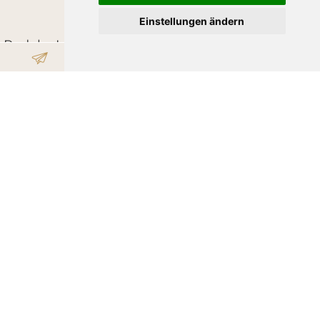
WINTERURLAUB
Einstellungen ändern
Rodeln, Langlaufen & Winterwandern in Südtirol